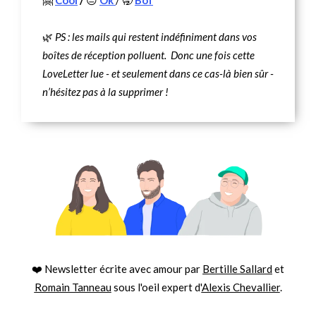
🤗
Cool
/
😑
Ok
/ 🥱
Bof
🌿
PS : les mails qui restent indéfiniment dans vos
boîtes de réception polluent. Donc une fois cette
LoveLetter lue - et seulement dans ce cas-là bien sûr -
n’hésitez pas à la supprimer !
❤️ Newsletter écrite avec amour par
Bertille Sallard
et
Romain Tanneau
sous l'oeil expert d'
Alexis Chevallier
.